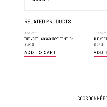
RELATED PRODUCTS
Thé Vert
Thé Vert
THÉ VERT – CONCOMBRE ET MELON
THÉ VERT
8,25
$
8,25
$
ADD TO CART
ADD 
COORDONNÉE