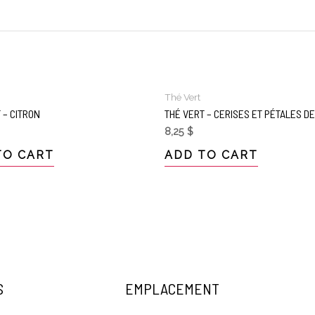
Thé Vert
 – CITRON
THÉ VERT – CERISES ET PÉTALES D
8,25
$
TO CART
ADD TO CART
S
EMPLACEMENT