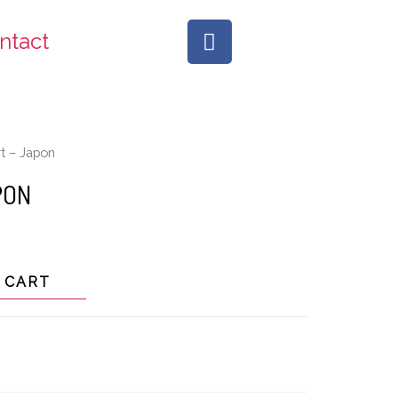
ntact
t – Japon
PON
 CART