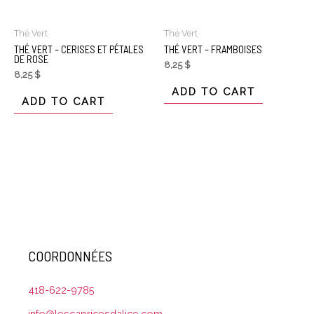
Thé Vert
Thé Vert
THÉ VERT – CERISES ET PÉTALES
THÉ VERT – FRAMBOISES
DE ROSE
8,25
$
8,25
$
ADD TO CART
ADD TO CART
COORDONNÉES
418-622-9785
info@lescapricesdalice.com