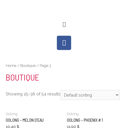
Home
/
Boutique
/ Page 3
BOUTIQUE
Showing 25–36 of 54 results
Oolong
Oolong
OOLONG – MELON D’EAU
OOLONG – PHOENIX # 1
10,40
$
11,90
$