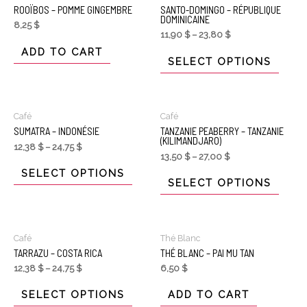
ROOÏBOS – POMME GINGEMBRE
SANTO-DOMINGO – RÉPUBLIQUE
DOMINICAINE
8,25
$
11,90
$
–
23,80
$
ADD TO CART
SELECT OPTIONS
Café
Café
SUMATRA – INDONÉSIE
TANZANIE PEABERRY – TANZANIE
(KILIMANDJARO)
12,38
$
–
24,75
$
13,50
$
–
27,00
$
SELECT OPTIONS
SELECT OPTIONS
Café
Thé Blanc
TARRAZU – COSTA RICA
THÉ BLANC – PAI MU TAN
12,38
$
–
24,75
$
6,50
$
SELECT OPTIONS
ADD TO CART