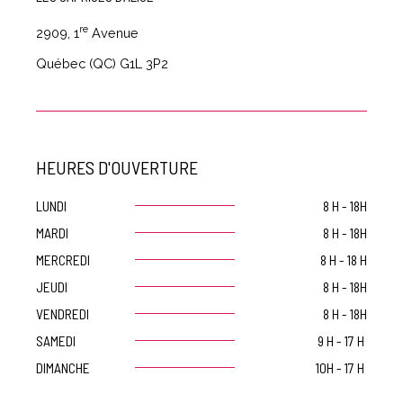
re
2909, 1
Avenue
Québec (QC) G1L 3P2
HEURES D'OUVERTURE
LUNDI
8 H - 18H
MARDI
8 H - 18H
MERCREDI
8 H - 18 H
JEUDI
8 H - 18H
VENDREDI
8 H - 18H
SAMEDI
9 H - 17 H
DIMANCHE
10H - 17 H